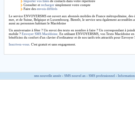
Importer vos listes
de contacts dans votre répertoire
Consulter et
recharger
simplement votre compte
Faire des
envois différés
Le service ENVOYERSMS est ouvert aux abonnés mobiles de France métropolitaine, des dé
mer, et de Suisse, Belgique et Luxembourg. Bientôt, le service sera également accessibles 
aussi au personnes habitant le Macédoine
Un anniversaire à fêter ? Un envoi des texto en nombre à faire ? Un correspondant à joind
mobile ?
Envoyer SMS Macédoine
. En utilisant ENVOYERSMS, vos Texto Macédoine en to
bénéficiez du confort d'un clavier d'ordinateur et de nos tarifs très attractifs pour Envoye
Inscrivez-vous.
C'est gratuit et sans engagement.
sms nouvelle année
-
SMS nouvel an
-
SMS professionnel
-
Information