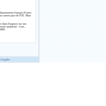
partements français d'outre-
aux autres pays de l'UE. Mais
re dans l'urgence sur son
ute simplicité : vous ,
r SMS.
s Legales