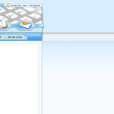
9
08-08-2026
s