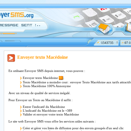
1543735
07:1
Envoyer texto Macédoine
En utilisant Envoyer SMS depuis internet, vous pouvez :
Envoyer texto Macédoine
.
Texto Macédoine a moindre cout : envoyer Texto Macédoine aux tarifs attractif
Texto Macédoine 100% Annonyme
Avec un niveau de qualité de services inégalé.
Pour Envoyer un Texto au Macédoine il suffit :
Entrer l'indicatif du Macédoine
L'indicatif du Macédoine est le +389
Valider et envoyer votre texto Macédoine
Le site web Envoyer SMS vous offre les services utiles suivants :
Créer et gérer vos listes de diffusion pour des envois groupés d'un seul clic