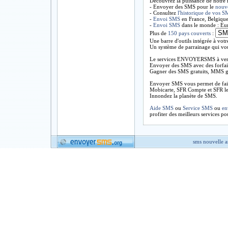
Découvrez la puissance de notre
- Envoyer des SMS pour le
nouv
- Consultez
l'historique de vos 
-
Envoi SMS
en France, Belgique
-
Envoi SMS
dans le monde : Eur
Plus de
150 pays couverts
:
Une barre d'outils intégrée à vot
Un système de parrainage qui vo
Le services ENVOYERSMS à ven
Envoyer des SMS avec des forfait
Gagner des SMS gratuits, MMS grat
Envoyer SMS vous permet de faire
Mobicarte, SFR Compte et SFR le
Innondez la planète de SMS.
Aide SMS
ou
Service SMS
ou
en
profiter des meilleurs services po
sms nouvelle 