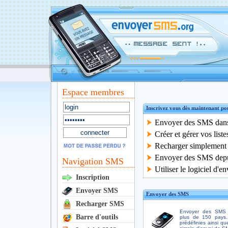
Espace membres
Inscrivez vous dès maintenant po
Envoyer des SMS dans 
Créer et gérer vos
list
Recharger simplement 
Envoyer des SMS depui
Navigation SMS
Utiliser le
logiciel
d'en
Inscription
Envoyer SMS
Envoyer des SMS
Recharger SMS
Envoyer des SMS d
Barre d'outils
plus de 150 pays.
prédéfinies ainsi qu