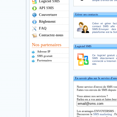
simple d'envoi de S
Logiciel SMS
API SMS
Couverture
Gérer ses contacts
Règlement
Créer et gérer faci
contact SMS afin de
FAQ
SMS.Envoyer des
plateforme est la Sol
Contactez-nous
Nos partenaires
Logiciel SMS
Adresse IP
Ce logiciel gratuit
SMS gratuit
SMS directement a
Partenaires
connecté a Internet s
site.
En savoir plus sur le service d'e
Notre service d'envoi de SMS vou
Faites vos envois de SMS depuis u
Vous aimez nos services ?
Parlez-en a vos amis et faites leu
Les avantages ENVOYERSMS :
Decouvrer le
SMS marketing
: Fi