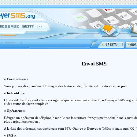
1543734
06:3
Envoi SMS
« Envoi sms en »
Vous pouvez des maintenant Envoyer des textos en depuis internet. Texto en à bas prix
« Indicatif + »
L'indicatif + correspond à la , cela signifie que le reseau est couvert par Envoyer SMS.org
et des textos de façon simple en
« Opérateur »
Désigne un opérateur de téléphonie mobile sur le territoire français métropolitain mais aussi d
plus particulierement en .
A la date des présentes, ces opérateurs sont SFR, Orange et Bouygues Télécom mais aussi O2, 
« SMS »