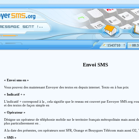
1543710
08:3
Envoi SMS
« Envoi sms en »
Vous pouvez des maintenant Envoyer des textos en depuis internet. Texto en à bas prix
« Indicatif + »
L'indicatif + correspond à la , cela signifie que le reseau est couvert par Envoyer SMS.org
et des textos de façon simple en
« Opérateur »
Désigne un opérateur de téléphonie mobile sur le territoire français métropolitain mais aussi d
plus particulierement en .
A la date des présentes, ces opérateurs sont SFR, Orange et Bouygues Télécom mais aussi O2, 
« SMS »