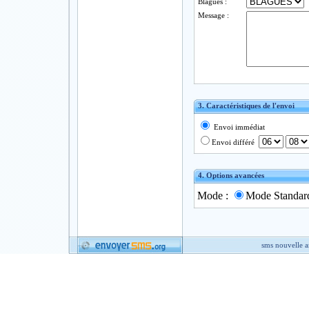
Blagues :
Message :
3. Caractéristiques de l'envoi
Envoi immédiat
Envoi différé
4. Options avancées
Mode :
Mode Standar
sms nouvelle 