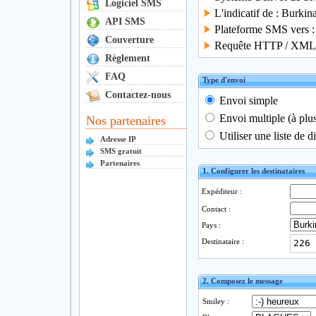
Logiciel SMS
L'indicatif de : Burkin
API SMS
Plateforme SMS vers :
Couverture
Requête HTTP / XML s
Règlement
FAQ
Type d'envoi
Contactez-nous
Envoi simple
Envoi multiple (à plu
Nos partenaires
Utiliser une liste de d
Adresse IP
SMS gratuit
Partenaires
1. Configurer les destinataires
Expéditeur :
Contact :
Pays :
Destinataire :
2. Composez le message
Smiley :