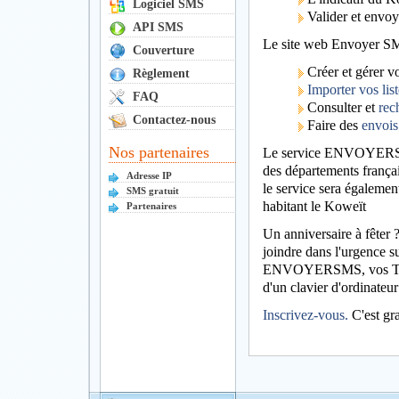
Logiciel SMS
Valider et envoy
API SMS
Le site web Envoyer SMS 
Couverture
Créer et gérer vo
Règlement
Importer vos list
FAQ
Consulter et
rec
Contactez-nous
Faire des
envois
Nos partenaires
Le service ENVOYERSMS
des départements frança
Adresse IP
le service sera égalemen
SMS gratuit
habitant le Koweït
Partenaires
Un anniversaire à fêter
joindre dans l'urgence 
ENVOYERSMS, vos Texto 
d'un clavier d'ordinateur
Inscrivez-vous.
C'est gr