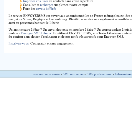
Importer vos listes
de contacts dans votre répertoire
Consulter et
recharger
simplement votre compte
Faire des
envois différés
Le service ENVOYERSMS est ouvert aux abonnés mobiles de France métropolitaine, des dé
mer, et de Suisse, Belgique et Luxembourg. Bientôt, le service sera également accessibles 
aussi au personnes habitant le Liberia
Un anniversaire à fêter ? Un envoi des texto en nombre à faire ? Un correspondant à joind
mobile ?
Envoyer SMS Liberia
. En utilisant ENVOYERSMS, vos Texto Liberia en toute simp
du confort d'un clavier d'ordinateur et de nos tarifs très attractifs pour Envoyer SMS.
Inscrivez-vous.
C'est gratuit et sans engagement.
sms nouvelle année
-
SMS nouvel an
-
SMS professionnel
-
Information