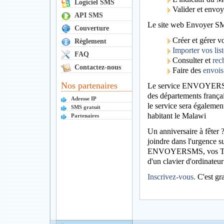
Logiciel SMS
Valider et envoy
API SMS
Le site web Envoyer SMS 
Couverture
Créer et gérer vo
Règlement
Importer vos list
FAQ
Consulter et
rec
Contactez-nous
Faire des
envois
Nos partenaires
Le service ENVOYERSMS
des départements frança
Adresse IP
le service sera égalemen
SMS gratuit
habitant le Malawi
Partenaires
Un anniversaire à fêter
joindre dans l'urgence 
ENVOYERSMS, vos Texto 
d'un clavier d'ordinateur
Inscrivez-vous.
C'est gr