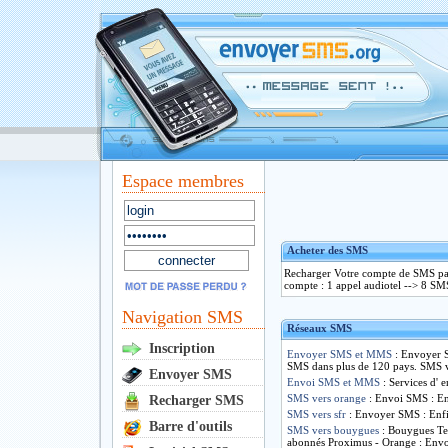
Espace membres
Acheter des SMS
Recharger Votre compte de SMS par 
compte : 1 appel audiotel --> 8 SMS
Navigation SMS
Réseaux SMS
Inscription
Envoyer SMS et MMS
: Envoyer 
SMS dans plus de 120 pays. SMS 
Envoyer SMS
Envoi SMS et MMS
: Services d'
SMS vers orange
: Envoi SMS : Enf
Recharger SMS
SMS vers sfr
: Envoyer SMS : Enfin
Barre d'outils
SMS vers bouygues
: Bouygues Tel
abonnés Proximus - Orange : Envo