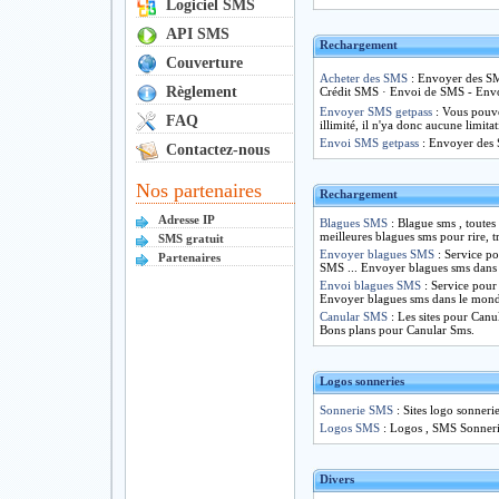
Logiciel SMS
API SMS
Rechargement
Couverture
Acheter des SMS
: Envoyer des SM
Règlement
Crédit SMS · Envoi de SMS - Env
Envoyer SMS getpass
: Vous pouve
FAQ
illimité, il n'ya donc aucune limit
Envoi SMS getpass
: Envoyer des 
Contactez-nous
Nos partenaires
Rechargement
Adresse IP
Blagues SMS
: Blague sms , toutes 
meilleures blagues sms pour rire, t
SMS gratuit
Envoyer blagues SMS
: Service 
Partenaires
SMS ... Envoyer blagues sms dans 
Envoi blagues SMS
: Service pou
Envoyer blagues sms dans le mond
Canular SMS
: Les sites pour Can
Bons plans pour Canular Sms.
Logos sonneries
Sonnerie SMS
: Sites logo sonner
Logos SMS
: Logos , SMS Sonner
Divers