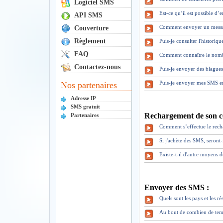
Logiciel SMS
Est-ce qu’il est possible d
API SMS
Comment envoyer un mess
Couverture
Règlement
Puis-je consulter l'historiq
FAQ
Comment connaître le nomb
Contactez-nous
Puis-je envoyer des blague
Puis-je envoyer mes SMS en
Nos partenaires
Adresse IP
SMS gratuit
Rechargement de son c
Partenaires
Comment s’effectue le rec
Si j'achète des SMS, seront
Existe-t-il d'autre moyens 
Envoyer des SMS :
Quels sont les pays et les 
Au bout de combien de tem