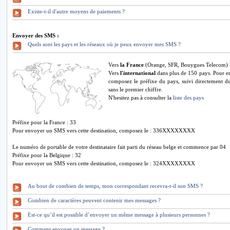
Existe-t-il d'autre moyens de paiements ?
Envoyer des SMS :
Quels sont les pays et les réseaux où je peux envoyer mes SMS ?
Vers
la France
(Orange, SFR, Bouygues Telecom)
Vers
l'international
dans plus de 150 pays. Pour e
composez le préfixe du pays, suivi directement d
sans le premier chiffre.
N'hesitez pas à consulter la
liste des pays
Préfixe pour la France : 33
Pour envoyer un SMS vers cette destination, composez le : 336XXXXXXXX
Le numéro de portable de votre destinataire fait parti du réseau belge et commence par 04
Préfixe pour la Belgique : 32
Pour envoyer un SMS vers cette destination, composez le : 324XXXXXXXX
Au bout de combien de temps, mon correspondant recevra-t-il son SMS ?
Combien de caractères peuvent contenir mes messages ?
Est-ce qu’il est possible d’envoyer un même message à plusieurs personnes ?
Comment envoyer un message ?