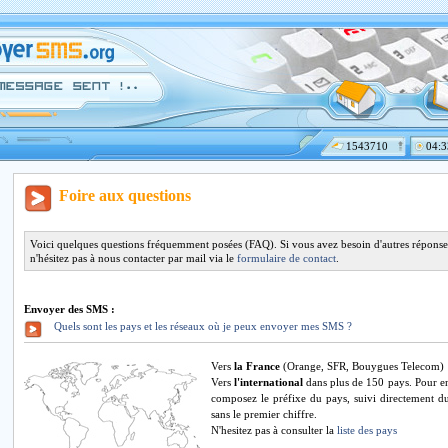
1543710
04:3
Foire aux questions
Voici quelques questions fréquemment posées (FAQ). Si vous avez besoin d'autres réponses
n'hésitez pas à nous contacter par mail via le
formulaire de contact
.
Envoyer des SMS :
Quels sont les pays et les réseaux où je peux envoyer mes SMS ?
Vers
la France
(Orange, SFR, Bouygues Telecom)
Vers
l'international
dans plus de 150 pays. Pour e
composez le préfixe du pays, suivi directement d
sans le premier chiffre.
N'hesitez pas à consulter la
liste des pays