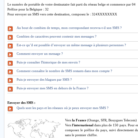
Le numéro de portable de votre destinataire fait parti du réseau belge et commence par 04
Préfixe pour la Belgique : 32
Pour envoyer un SMS vers cette destination, composez le : 324XXXXXXXX
Au bout de combien de temps, mon correspondant recevra-t-il son SMS ?
Combien de caractères peuvent contenir mes messages ?
Est-ce qu’il est possible d’envoyer un même message à plusieurs personnes ?
Comment envoyer un message ?
Puis-je consulter l'historique de mes envois ?
Comment connaître le nombre de SMS restants dans mon compte ?
Puis-je envoyer des blagues par SMS ?
Puis-je envoyer mes SMS en dehors de la France ?
Envoyer des SMS :
Quels sont les pays et les réseaux où je peux envoyer mes SMS ?
Vers
la France
(Orange, SFR, Bouygues Telecom)
Vers
l'international
dans plus de 150 pays. Pour e
composez le préfixe du pays, suivi directement d
sans le premier chiffre.