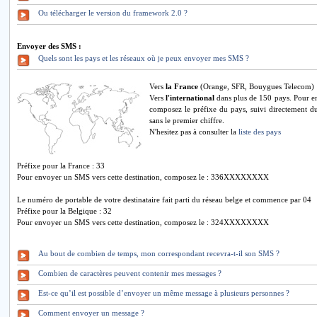
Ou télécharger le version du framework 2.0 ?
Envoyer des SMS :
Quels sont les pays et les réseaux où je peux envoyer mes SMS ?
Vers
la France
(Orange, SFR, Bouygues Telecom)
Vers
l'international
dans plus de 150 pays. Pour e
composez le préfixe du pays, suivi directement d
sans le premier chiffre.
N'hesitez pas à consulter la
liste des pays
Préfixe pour la France : 33
Pour envoyer un SMS vers cette destination, composez le : 336XXXXXXXX
Le numéro de portable de votre destinataire fait parti du réseau belge et commence par 04
Préfixe pour la Belgique : 32
Pour envoyer un SMS vers cette destination, composez le : 324XXXXXXXX
Au bout de combien de temps, mon correspondant recevra-t-il son SMS ?
Combien de caractères peuvent contenir mes messages ?
Est-ce qu’il est possible d’envoyer un même message à plusieurs personnes ?
Comment envoyer un message ?