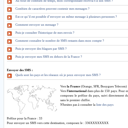
Au bout de combien de temps, mon correspondant recevra-t-il son SMS ?
Combien de caractères peuvent contenir mes messages ?
Est-ce qu’il est possible d’envoyer un même message à plusieurs personnes ?
Comment envoyer un message ?
Puis-je consulter l'historique de mes envois ?
Comment connaître le nombre de SMS restants dans mon compte ?
Puis-je envoyer des blagues par SMS ?
Puis-je envoyer mes SMS en dehors de la France ?
Envoyer des SMS :
Quels sont les pays et les réseaux où je peux envoyer mes SMS ?
Vers
la France
(Orange, SFR, Bouygues Telecom)
Vers
l'international
dans plus de 150 pays. Pour e
composez le préfixe du pays, suivi directement d
sans le premier chiffre.
N'hesitez pas à consulter la
liste des pays
Préfixe pour la France : 33
Pour envoyer un SMS vers cette destination, composez le : 336XXXXXXXX