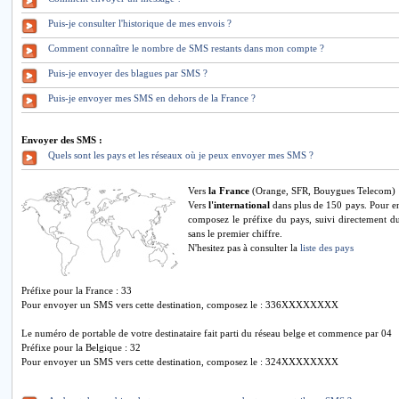
Puis-je consulter l'historique de mes envois ?
Comment connaître le nombre de SMS restants dans mon compte ?
Puis-je envoyer des blagues par SMS ?
Puis-je envoyer mes SMS en dehors de la France ?
Envoyer des SMS :
Quels sont les pays et les réseaux où je peux envoyer mes SMS ?
Vers
la France
(Orange, SFR, Bouygues Telecom)
Vers
l'international
dans plus de 150 pays. Pour e
composez le préfixe du pays, suivi directement d
sans le premier chiffre.
N'hesitez pas à consulter la
liste des pays
Préfixe pour la France : 33
Pour envoyer un SMS vers cette destination, composez le : 336XXXXXXXX
Le numéro de portable de votre destinataire fait parti du réseau belge et commence par 04
Préfixe pour la Belgique : 32
Pour envoyer un SMS vers cette destination, composez le : 324XXXXXXXX