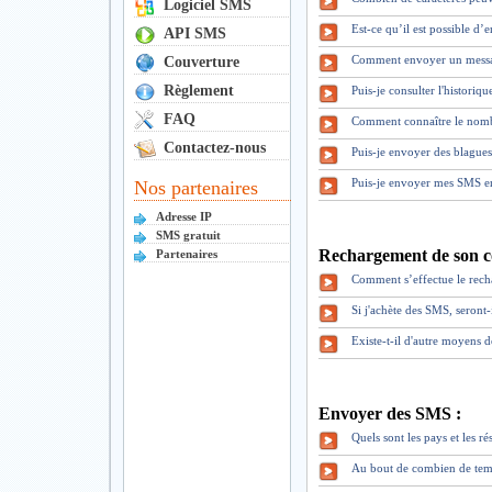
Logiciel SMS
Est-ce qu’il est possible d
API SMS
Comment envoyer un mess
Couverture
Règlement
Puis-je consulter l'historiq
FAQ
Comment connaître le nomb
Contactez-nous
Puis-je envoyer des blague
Puis-je envoyer mes SMS en
Nos partenaires
Adresse IP
SMS gratuit
Rechargement de son c
Partenaires
Comment s’effectue le rec
Si j'achète des SMS, seront
Existe-t-il d'autre moyens 
Envoyer des SMS :
Quels sont les pays et les 
Au bout de combien de tem