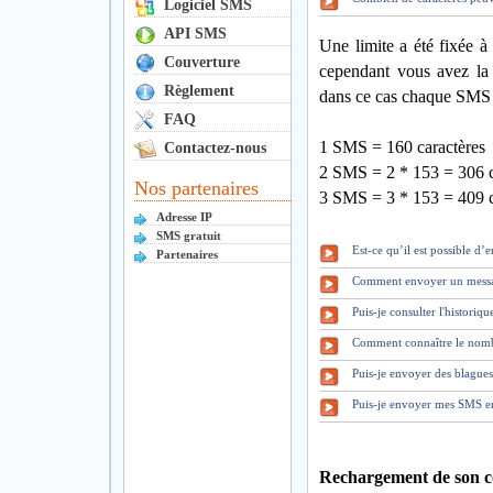
Logiciel SMS
API SMS
Une limite a été fixée à
Couverture
cependant vous avez la 
Règlement
dans ce cas chaque SMS 
FAQ
1 SMS = 160 caractères
Contactez-nous
2 SMS = 2 * 153 = 306 c
Nos partenaires
3 SMS = 3 * 153 = 409 c
Adresse IP
SMS gratuit
Est-ce qu’il est possible d
Partenaires
Comment envoyer un mess
Puis-je consulter l'historiq
Comment connaître le nomb
Puis-je envoyer des blague
Puis-je envoyer mes SMS en
Rechargement de son c