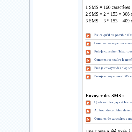
1 SMS = 160 caractères
2 SMS = 2 * 153 = 306 c
3 SMS = 3 * 153 = 409 c
Est-ce qu’il est possible d
Comment envoyer un mess
Puis-je consulter l'historiq
Comment connaître le nomb
Puis-je envoyer des blague
Puis-je envoyer mes SMS en
Envoyer des SMS :
Quels sont les pays et les 
Au bout de combien de tem
Combien de caractères peuv
Une limite a été fixée à